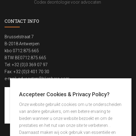
Codex deontologie voor advocaten
CONTACT INFO
Brusselstraat 7
B-2018 Antwerpen
kbo 0712.875.665
BTW BE0712.875.665
Tel: +32 (0)3 369 07 97
Fax: +32 (0)3 401 70 30
e-mail:
advocaten@blienberg.com
Accepteer Cookies & Privacy Policy?
Onze website gebruikt cookies om u te onderscheiden
van andere gebruikers, om een betere ervaring te
bieden wanneer u onze website bezoekt en om de
prestaties en het nut van onze site te verbeteren. .
Daarnaast maken wij ook gebruik van essentiële en