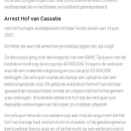
Dit arrest zorgde nogal voor wat controverse en werd zowel in
rechtspraak als in rechtsleer verschillend geïnterpreteerd.
Arrest Hof van Cassatie
Het Hof schepte duidelijkheid met haar recent arrest van 14 juni
2021.
De feiten die aan het arrest ten grondslag liggen zijn als volgt:
De discussie ging over de koopprijs van een BMW. Op basis van de
bestelbon bedroeg de koopprijs 43.500,00€. Volgens de verkoper
was dit een materiële vergissing en zou de prijs 53.500,00€
bedragen. De verkoper voerde als bewijs een opname van een
telefoongesprek voor. Dit gesprek werd door het hof van beroep
geweerd als bewijsmiddel omdat ze volgens het hof in het geheim
was verkregen. Bovendien stelde het hof dat de verkoper ook
bepaalde verklaringen van de koper zou hebben uitgelokt.
De verkoper tekende cassatieberoep aan met als argument dat het
hof van beroep had verzuimd om te checken of de geluidsopname
betrouwbaar bewijs was en of ze het recht op een eerlijk proces in