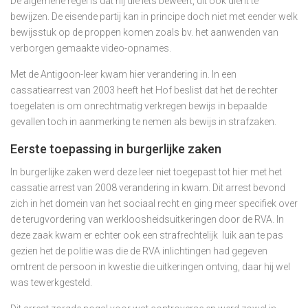
De algemene regel is dat hij die iets beweert, dit ook dient te
bewijzen. De eisende partij kan in principe doch niet met eender welk
bewijsstuk op de proppen komen zoals bv. het aanwenden van
verborgen gemaakte video-opnames.
Met de Antigoon-leer kwam hier verandering in. In een
cassatiearrest van 2003 heeft het Hof beslist dat het de rechter
toegelaten is om onrechtmatig verkregen bewijs in bepaalde
gevallen toch in aanmerking te nemen als bewijs in strafzaken.
Eerste toepassing in burgerlijke zaken
In burgerlijke zaken werd deze leer niet toegepast tot hier met het
cassatie arrest van 2008 verandering in kwam. Dit arrest bevond
zich in het domein van het sociaal recht en ging meer specifiek over
de terugvordering van werkloosheidsuitkeringen door de RVA. In
deze zaak kwam er echter ook een strafrechtelijk luik aan te pas
gezien het de politie was die de RVA inlichtingen had gegeven
omtrent de persoon in kwestie die uitkeringen ontving, daar hij wel
was tewerkgesteld.