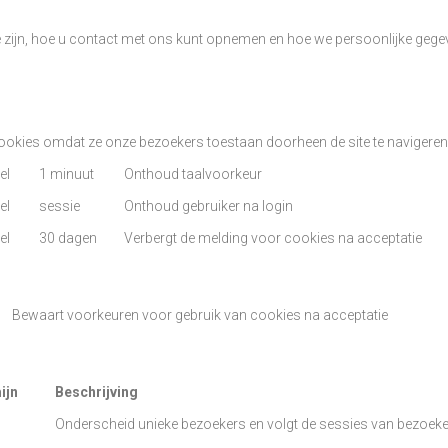
e zijn, hoe u contact met ons kunt opnemen en hoe we persoonlijke geg
okies omdat ze onze bezoekers toestaan doorheen de site te navigeren en
el
1 minuut
Onthoud taalvoorkeur
el
sessie
Onthoud gebruiker na login
el
30 dagen
Verbergt de melding voor cookies na acceptatie
Bewaart voorkeuren voor gebruik van cookies na acceptatie
ijn
Beschrijving
Onderscheid unieke bezoekers en volgt de sessies van bezoeke