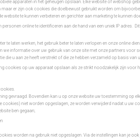
obiele apparaten in het geheugen opslaan. Elke website of webshop gebru
ren maar er zijn ook cookies die doelbewust gebruikt worden om bijvoorb
de website te kunnen verbeteren en gerichter aan marketing te kunnen do
m personen online te identificeren aan de hand van een uniek IP adres. D
r te laten werken, het gebruik beter te laten verlopen en onze online di
 we informatie over uw gebruik van onze site met onze partners voor so
die u aan ze heeft verstrekt of die ze hebben verzameld op basis van 
ookies op uw apparaat opslaan als ze strikt noodzakelijk zijn voor het
 cookies.
mming gevraagd. Bovendien kan u op onze website uw toestemming op elk
ge cookies) niet worden opgeslagen, ze worden verwijderd nadat u uw com
ebsite ben gegaan;
en
okies worden na gebruik niet opgeslagen. Via de instellingen kan je ook 