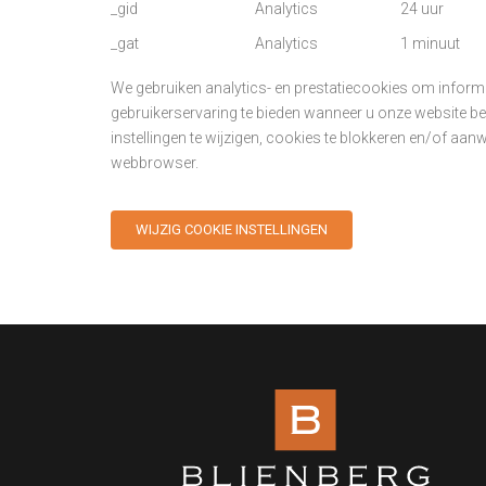
_gid
Analytics
24 uur
_gat
Analytics
1 minuut
We gebruiken analytics- en prestatiecookies om informa
gebruikerservaring te bieden wanneer u onze website be
instellingen te wijzigen, cookies te blokkeren en/of aan
webbrowser.