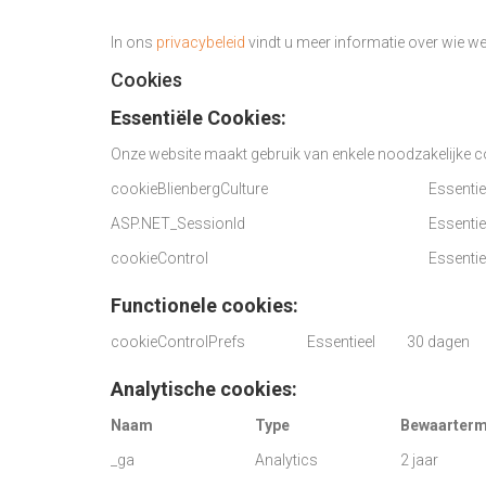
In ons
privacybeleid
vindt u meer informatie over wie w
Cookies
Essentiële
Cookies:
Onze website maakt gebruik van enkele noodzakelijke co
cookieBlienbergCulture
Essentie
ASP.NET_SessionId
Essentie
cookieControl
Essentie
Functionele cookies:
cookieControlPrefs
Essentieel
30 dagen
Analytische cookies:
Naam
Type
Bewaarterm
_ga
Analytics
2 jaar