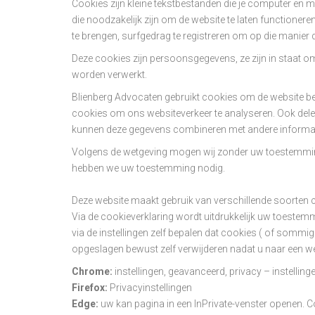
Cookies zijn kleine tekstbestanden die je computer en m
die noodzakelijk zijn om de website te laten functione
te brengen, surfgedrag te registreren om op die manier 
Deze cookies zijn persoonsgegevens, ze zijn in staat o
worden verwerkt.
Blienberg Advocaten gebruikt cookies om de website bete
cookies om ons websiteverkeer te analyseren. Ook delen
kunnen deze gegevens combineren met andere informatie 
Volgens de wetgeving mogen wij zonder uw toestemming c
hebben we uw toestemming nodig.
Deze website maakt gebruik van verschillende soorten
Via de cookieverklaring wordt uitdrukkelijk uw toeste
via de instellingen zelf bepalen dat cookies ( of sommi
opgeslagen bewust zelf verwijderen nadat u naar een w
Chrome:
instellingen, geavanceerd, privacy – instelling
Firefox:
Privacyinstellingen
Edge:
uw kan pagina in een InPrivate-venster openen. Co