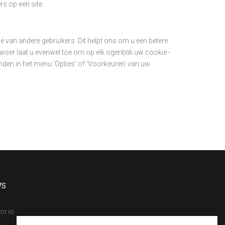
rs op een site
 van andere gebruikers. Dit helpt ons om u een betere
er laat u evenwel toe om op elk ogenblik uw cookie -
inden in het menu ‘Opties’ of ‘Voorkeuren’ van uw
WS
or.io