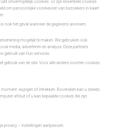
ikt onvermijdelijk cookies. Er zijn essentiële cookies
eeld om persoonlijke voorkeuren van bezoekers in kaart
en.
it is ook het geval wanneer de gegevens anoniem
enstverlening mogelijk te maken. We gebruiken ook
cial media, adverteren en analyse. Deze partners
uw gebruik van hun services.
 gebruik van de site. Voor alle andere soorten cookies
 moment wijzigen of intrekken. Bovendien kan u steeds
puter afsluit of u kan bepaalde cookies die zijn
je privacy – instellingen aanpassen.