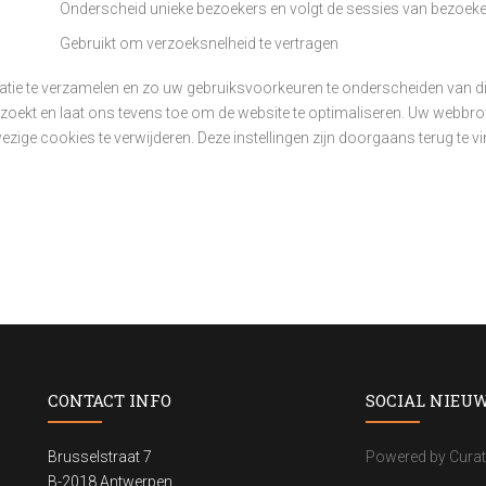
Onderscheid unieke bezoekers en volgt de sessies van bezoeke
Gebruikt om verzoeksnelheid te vertragen
tie te verzamelen en zo uw gebruiksvoorkeuren te onderscheiden van die
zoekt en laat ons tevens toe om de website te optimaliseren.
Uw webbrows
wezige cookies te verwijderen. Deze instellingen zijn doorgaans terug te v
CONTACT INFO
SOCIAL NIEU
Brusselstraat 7
Powered by Curat
B-2018 Antwerpen