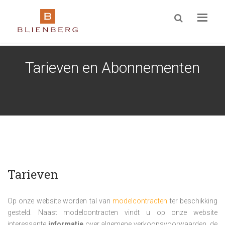
ZOEKEN
Tarieven en Abonnementen
Tarieven
Op onze website worden tal van
modelcontracten
ter beschikking
gesteld. Naast modelcontracten vindt u op onze website
interessante
informatie
over algemene verkoopsvoorwaarden, de