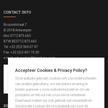
CONTACT INFO
Brusselstraat 7
B-2018 Antwerpen
kbo 0712.875.665
BTW BE0712.875.665
Tel: +32 (0)3 369 07 97
Fax: +32 (0)3 401 70 30
e-mail:
advocaten@blienberg.com
Accepteer Cookies & Privacy Policy?
Onze website gebruikt cookies om u te onderscheiden
van andere gebruikers, om een betere ervaring te
bieden wanneer u onze website bezoekt en om de
prestaties en het nut van onze site te verbeteren. .
Daarnaast maken wij ook gebruik van essentiële en
SOCIAL NIEUWS
functionele cookies die noodzakelijk zijn voor de