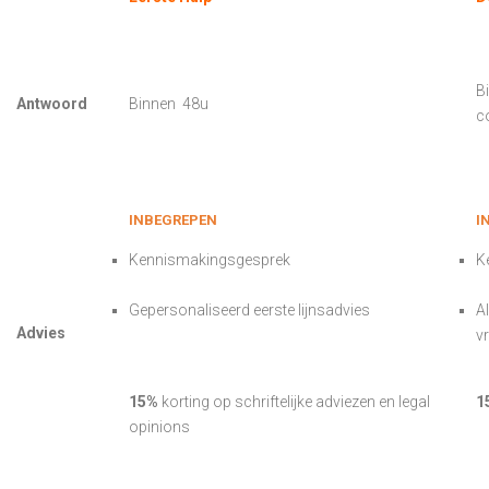
B
Antwoord
Binnen 48u
c
inbegrepen
i
Kennismakingsgesprek
K
Gepersonaliseerd eerste lijnsadvies
Al
Advies
v
15%
korting op schriftelijke adviezen en legal
1
opinions