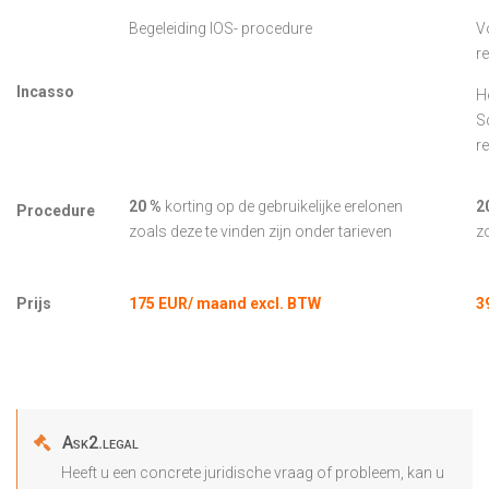
Begeleiding IOS- procedure
V
r
Incasso
H
S
r
20 %
korting op de gebruikelijke erelonen
2
Procedure
zoals deze te vinden zijn onder tarieven
z
Prijs
175 EUR/ maand excl. BTW
3
Ask2.legal
Heeft u een concrete juridische vraag of probleem, kan u