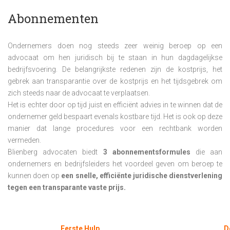
Abonnementen
Ondernemers doen nog steeds zeer weinig beroep op een
advocaat om hen juridisch bij te staan in hun dagdagelijkse
bedrijfsvoering. De belangrijkste redenen zijn de kostprijs, het
gebrek aan transparantie over de kostprijs en het tijdsgebrek om
zich steeds naar de advocaat te verplaatsen.
Het is echter door op tijd juist en efficiënt advies in te winnen dat de
ondernemer geld bespaart evenals kostbare tijd. Het is ook op deze
manier dat lange procedures voor een rechtbank worden
vermeden.
Blienberg advocaten biedt
3
abonnementsformules
die aan
ondernemers en bedrijfsleiders het voordeel geven om beroep te
kunnen doen op
een snelle, efficiënte juridische dienstverlening
tegen een transparante vaste prijs.
Eerste Hulp
D