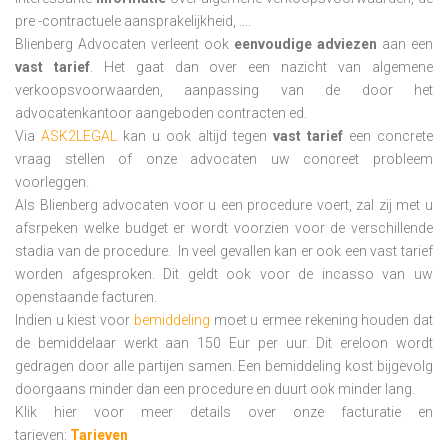
pre -contractuele aansprakelijkheid, ….
Blienberg Advocaten verleent ook
eenvoudige adviezen
aan een
vast tarief
. Het gaat dan over een nazicht van algemene
verkoopsvoorwaarden, aanpassing van de door het
advocatenkantoor aangeboden contracten ed.
Via
ASK2LEGAL
kan u ook altijd tegen
vast tarief
een concrete
vraag stellen of onze advocaten uw concreet probleem
voorleggen.
Als Blienberg advocaten voor u een procedure
voert, zal zij met u
afsrpeken welke budget er wordt voorzien voor de verschillende
stadia van de procedure. In veel gevallen kan er ook een vast tarief
worden afgesproken. Dit geldt ook voor de incasso van uw
openstaande facturen.
Indien u kiest voor
bemiddeling
moet u ermee rekening houden dat
de bemiddelaar werkt aan 150 Eur per uur. Dit ereloon wordt
gedragen door alle partijen samen. Een bemiddeling kost bijgevolg
doorgaans minder dan een procedure en duurt ook minder lang.
Klik hier voor meer details over onze facturatie en
tarieven:
Tarieven