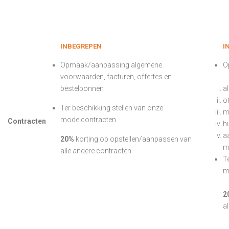
inbegrepen
i
Opmaak/aanpassing algemene
O
voorwaarden, facturen, offertes en
bestelbonnen
a
o
Ter beschikking stellen van onze
m
modelcontracten
Contracten
h
a
20%
korting op opstellen/aanpassen van
m
alle andere contracten
T
m
2
a