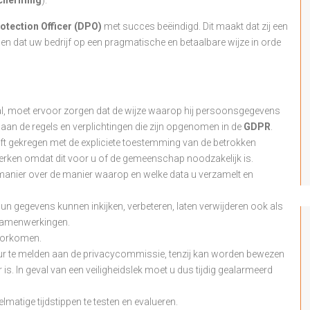
otection Officer (DPO)
met succes beëindigd. Dit maakt dat zij een
gen dat uw bedrijf op een pragmatische en betaalbare wijze in orde
l, moet ervoor zorgen dat de wijze waarop hij persoonsgegevens
aan de regels en verplichtingen die zijn opgenomen in de
GDPR
.
eft gekregen met de expliciete toestemming van de betrokken
erken omdat dit voor u of de gemeenschap noodzakelijk is.
 manier over de manier waarop en welke data u verzamelt en
hun gegevens kunnen inkijken, verbeteren, laten verwijderen ook als
 samenwerkingen.
oorkomen.
72 uur te melden aan de privacycommissie, tenzij kan worden bewezen
 is. In geval van een veiligheidslek moet u dus tijdig gealarmeerd
matige tijdstippen te testen en evalueren.