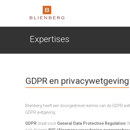
Expertises
GDPR en privacywetgeving
Blienberg heeft een doorgedreven kennis van de GDPR wetgev
GDPR wetgeving.
GDPR
staat voor
General Data Protection Regulation
. 
ook de term
AVG (Algemene verordening gegevensbes