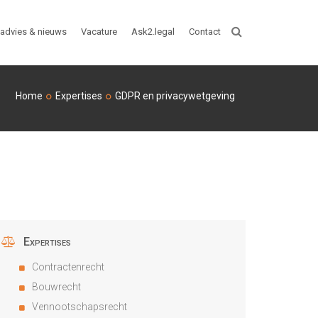
advies & nieuws
Vacature
Ask2.legal
Contact
ZOEKEN
Home
Expertises
GDPR en privacywetgeving
Expertises
Contractenrecht
Bouwrecht
Vennootschapsrecht