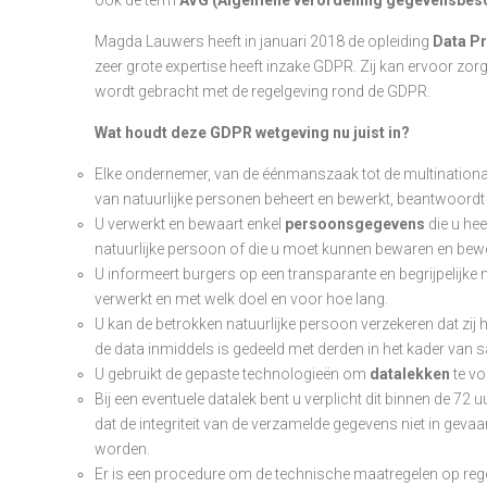
Magda Lauwers heeft in januari 2018 de opleiding
Data Pr
zeer grote expertise heeft inzake GDPR. Zij kan ervoor zor
wordt gebracht met de regelgeving rond de GDPR.
Wat houdt deze GDPR wetgeving nu juist in?
Elke ondernemer, van de éénmanszaak tot de multinationa
van natuurlijke personen beheert en bewerkt, beantwoordt 
U verwerkt en bewaart enkel
persoonsgegevens
die u he
natuurlijke persoon of die u moet kunnen bewaren en bew
U informeert burgers op een transparante en begrijpelijke
verwerkt en met welk doel en voor hoe lang.
U kan de betrokken natuurlijke persoon verzekeren dat zij 
de data inmiddels is gedeeld met derden in het kader van
U gebruikt de gepaste technologieën om
datalekken
te v
Bij een eventuele datalek bent u verplicht dit binnen de 
dat de integriteit van de verzamelde gegevens niet in gevaar
worden.
Er is een procedure om de technische maatregelen op regel