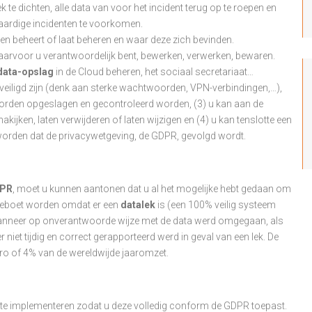
k te dichten, alle data van voor het incident terug op te roepen en
aardige incidenten te voorkomen.
n beheert of laat beheren en waar deze zich bevinden.
aarvoor u verantwoordelijk bent, bewerken, verwerken, bewaren.
data-opslag
in de Cloud beheren, het sociaal secretariaat…
beveiligd zijn (denk aan sterke wachtwoorden, VPN-verbindingen,…),
 worden opgeslagen en gecontroleerd worden, (3) u kan aan de
akijken, laten verwijderen of laten wijzigen en (4) u kan tenslotte een
worden dat de privacywetgeving, de GDPR, gevolgd wordt.
PR
, moet u kunnen aantonen dat u al het mogelijke hebt gedaan om
l beboet worden omdat er een
datalek
is (een 100% veilig systeem
anneer op onverantwoorde wijze met de data werd omgegaan, als
 niet tijdig en correct gerapporteerd werd in geval van een lek. De
ro of 4% van de wereldwijde jaaromzet.
te implementeren zodat u deze volledig conform de GDPR toepast.