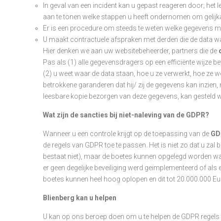
In geval van een incident kan u gepast reageren door; het le
aan te tonen welke stappen u heeft ondernomen om gelijk
Er is een procedure om steeds te weten welke gegevens me
U maakt contractuele afspraken met derden die de data w
Hier denken we aan uw websitebeheerder, partners die de
Pas als (1) alle gegevensdragers op een efficiënte wijze 
(2) u weet waar de data staan, hoe u ze verwerkt, hoe ze
betrokkene garanderen dat hij/ zij de gegevens kan inzien, n
leesbare kopie bezorgen van deze gegevens, kan gesteld 
Wat zijn de sancties bij niet-naleving van de GDPR?
Wanneer u een controle krijgt op de toepassing van de
GD
de regels van GDPR toe te passen. Het is niet zo dat u za
bestaat niet), maar de boetes kunnen opgelegd worden w
er geen degelijke beveiliging werd geïmplementeerd of als er
boetes kunnen heel hoog oplopen en dit tot 20.000.000 Eu
Blienberg kan u helpen
U kan op ons beroep doen om u te helpen de GDPR regels 