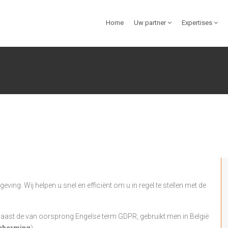
Home
Uw partner
Expertises
ing. Wij helpen u snel en efficiënt om u in regel te stellen met de
Naast de van oorsprong Engelse term GDPR, gebruikt men in België
cherming
).