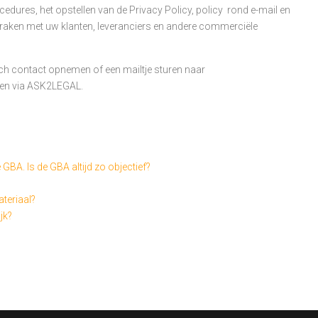
cedures, het opstellen van de Privacy Policy, policy rond e-mail en
spraken met uw klanten, leveranciers en andere commerciële
sch contact opnemen of een mailtje sturen naar
len via ASK2LEGAL.
GBA. Is de GBA altijd zo objectief?
teriaal?
jk?