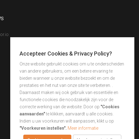
WS
or.io
Accepteer Cookies & Privacy Policy?
Onze website gebruikt cookies om u te onderscheiden
van andere gebruikers, om een betere ervaring te
bieden wanneer u onze website bezoekt en om de
prestaties en het nut van onze site te verbeteren. .
Daarnaast maken wij ook gebruik van essentiële en
functionele cookies die noodzakelijk zijn voor de
correcte werking van de website. Door op
"Cookies
aanvaarden"
te klikken, aanvaardt u alle cookies.
Indien u uw voorkeuren wilt aanpassen, klikt u op
"Voorkeuren instellen".
Meer informatie