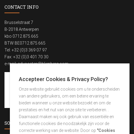
CONTACT INFO
Brusselstraat 7
B-2018 Antwerpen
kbo 0712.875.665
BTW BE0712.875.665
Tel: +32 (0)3 369 07 97
Fax: +32 (0)3 401 70 30
e-mail:
advocaten@blienberg.com
Accepteer Cookies & Privacy Policy?
Onze website gebruikt cookies om u te onderscheiden
van andere gebruikers, om een betere ervaring te
bieden wanneer u onze website bezoekt en om de
prestaties en het nut van onze site te verbeteren. .
Daarnaast maken wij ook gebruik van essentiële en
SOCIAL NIEUWS
functionele cookies die noodzakelijk zijn voor de
correcte werking van de website. Door op
"Cookies