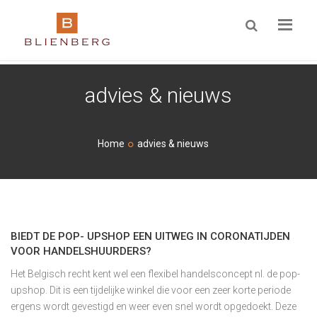
ZOEKEN
advies & nieuws
Home
advies & nieuws
BIEDT DE POP- UPSHOP EEN UITWEG IN CORONATIJDEN
VOOR HANDELSHUURDERS?
Het Belgisch recht kent wel een flexibel handelsconcept nl. de pop-
upshop. Dit is een tijdelijke winkel die voor een zeer korte periode
ergens wordt gevestigd en weer even snel wordt opgedoekt. Deze