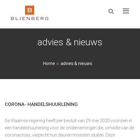
ZOEKEN
advies & nieuws
Home
advies & nieuws
CORONA- HANDELSHUURLENING
De Vlaamse regering heeft per besluit van 29 mei 2020 voorzien in
een handelshuurlening voor de ondernemingen die, omwille van de
coronacrisis, verplicht hun deuren moesten sluiten. Deze