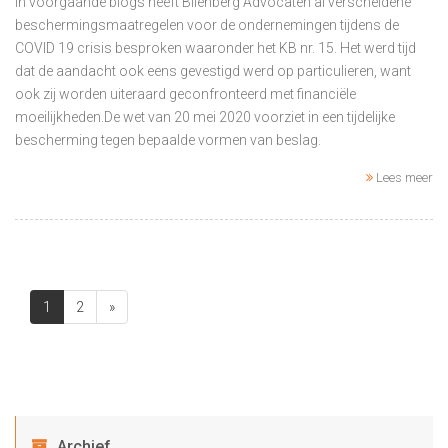
In voorgaande blogs heeft Blienberg Advocaten al verscheidene
beschermingsmaatregelen voor de ondernemingen tijdens de
COVID 19 crisis besproken waaronder het KB nr. 15. Het werd tijd
dat de aandacht ook eens gevestigd werd op particulieren, want
ook zij worden uiteraard geconfronteerd met financiële
moeilijkheden.De wet van 20 mei 2020 voorziet in een tijdelijke
bescherming tegen bepaalde vormen van beslag.
Lees meer
1
2
»
Archief