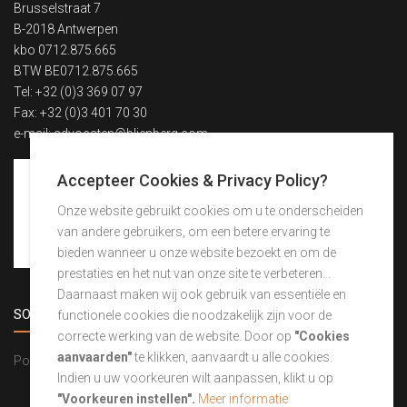
Brusselstraat 7
B-2018 Antwerpen
kbo 0712.875.665
BTW BE0712.875.665
Tel: +32 (0)3 369 07 97
Fax: +32 (0)3 401 70 30
e-mail:
advocaten@blienberg.com
Accepteer Cookies & Privacy Policy?
Onze website gebruikt cookies om u te onderscheiden
van andere gebruikers, om een betere ervaring te
bieden wanneer u onze website bezoekt en om de
prestaties en het nut van onze site te verbeteren. .
Daarnaast maken wij ook gebruik van essentiële en
SOCIAL NIEUWS
functionele cookies die noodzakelijk zijn voor de
correcte werking van de website. Door op
"Cookies
aanvaarden"
te klikken, aanvaardt u alle cookies.
Powered by Curator.io
Indien u uw voorkeuren wilt aanpassen, klikt u op
"Voorkeuren instellen".
Meer informatie