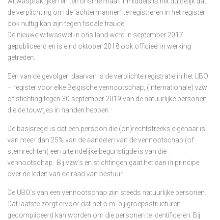
witwaspraktijken en terrorisme maar inmiddels is het duidelijk dat
de verplichting om de ‘achtermannen’ te registreren in het register
ook nuttig kan zijn tegen fiscale fraude.
De nieuwe witwaswet in ons land werd in september 2017
gepubliceerd en is eind oktober 2018 ook officieel in werking
getreden.
Eén van de gevolgen daarvan is de verplichte registratie in het UBO
– register voor elke Belgische vennootschap, (internationale) vzw
of stichting tegen 30 september 2019 van de natuurlijke personen
die de touwtjes in handen hebben.
De basisregel is dat een persoon die (on)rechtstreeks eigenaar is
van meer dan 25% van de aandelen van de vennootschap (of
stemrechten) een uiteindelijke begunstigde is van die
vennootschap. Bij vzw’s en stichtingen gaat het dan in principe
over de leden van de raad van bestuur.
De UBO’s van een vennootschap zijn steeds natuurlijke personen.
Dat laatste zorgt ervoor dat het o.m. bij groepsstructuren
gecompliceerd kan worden om die personen te identificeren. Bij