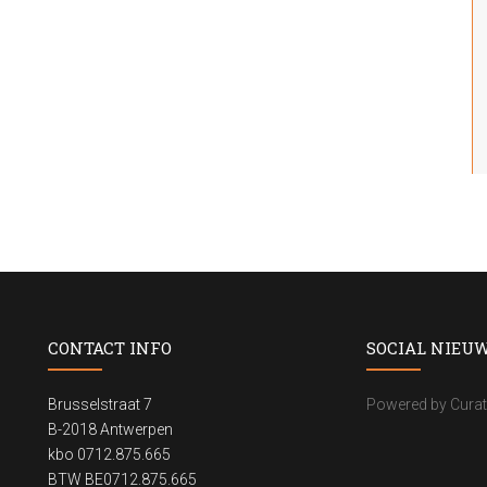
CONTACT INFO
SOCIAL NIEU
Brusselstraat 7
Powered by Curat
B-2018 Antwerpen
kbo 0712.875.665
BTW BE0712.875.665