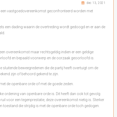
dec 13, 2021
 van een vastgoedovereenkomst geconfronteerd worden met
ddels een dading waarin de overtreding wordt gedoogd en er aan de
ald.
 een overeenkomst maar rechtsgeldig indien er een geldige
orloofd en bepaald voorwerp en de oorzaak geoorloofd is.
 sluitende beweegredenen die de partij heeft overtuigt om de
ekend zijn of behoord gekend te zijn.
s met de openbare orde of met de goede zeden.
ke ordening van openbare orde is. Dit heeft dan ook tot gevolg
uil voor een tegenprestatie, deze overeenkomst nietig is. Sterker
en toestand die strijdig is met de openbare orde toch gedogen.