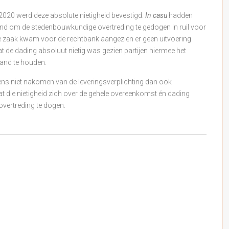
 2020 werd deze absolute nietigheid bevestigd.
In casu
hadden
ond om de stedenbouwkundige overtreding te gedogen in ruil voor
. De zaak kwam voor de rechtbank aangezien er geen uitvoering
 de dading absoluut nietig was gezien partijen hiermee het
and te houden.
ns niet nakomen van de leveringsverplichting dan ook
t die nietigheid zich over de gehele overeenkomst én dading
overtreding te dogen.