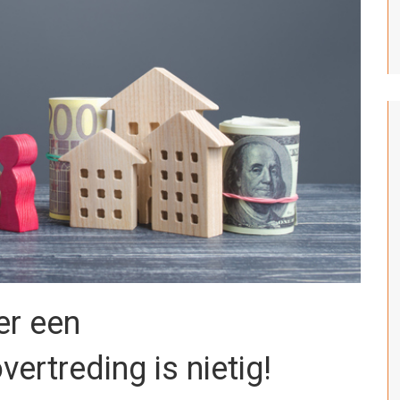
er een
rtreding is nietig!