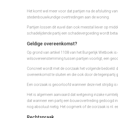
Het komt wel meer voor dat partijen na de afsluiting
stedenbouwkundige overtredingen aan de woning.
Partijen lossen dit euvel dan ook meestal liever op mi
schadelijdende partij een schadevergoeding wordt beta
Geldige overeenkomst?
Op grond van artikel 1108 van het Burgerlijk Wetboek is
wilsovereenstemming tussen partijen voorligt, een geo
Concreet wordt met de oorzaak het volgende bedoeld: de
overeenkomst te sluiten en die ook door de tegenpartij g
Een oorzaak is geoorloofd wanneer deze niet strijdig i
Het is algemeen aanvaard dat wetgeving inzake ruimtelij
dat wanneer een partij een bouwovertreding gedoogd in r
nog absoluut nietig. Het oogmerk of de oorzaak is nl. e
Rechtspraak