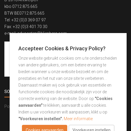
kbo 0712.875.665
BTW BE0712.875.665
Tel: +32 (0)3 369 07 97
Fax: +32 (0)3 401 70 30
e-mail:
advocaten@blienberg.com
Accepteer Cookies & Privacy Policy?
Onze website gebruikt cookies om u te onderscheiden
van andere gebruikers, om een betere ervaring te
bieden wanneer u onze website bezoekt en om de
prestaties en het nut van onze site te verbeteren. .
Daarnaast maken wij ook gebruik van essentiële en
SOCIAL NIEUWS
functionele cookies die noodzakelijk zijn voor de
correcte werking van de website. Door op
"Cookies
aanvaarden"
te klikken, aanvaardt u alle cookies.
Powered by Curator.io
Indien u uw voorkeuren wilt aanpassen, klikt u op
"Voorkeuren instellen".
Meer informatie
Cookies aanvaarden
Voorkeuren instellen