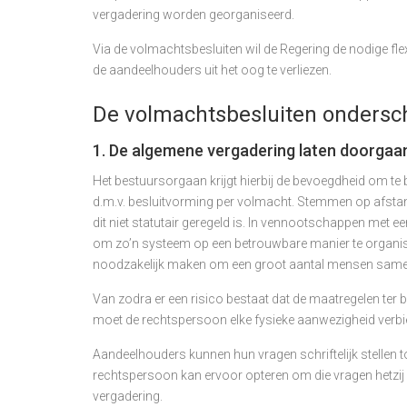
vergadering worden georganiseerd.
Via de volmachtsbesluiten wil de Regering de nodige fle
de aandeelhouders uit het oog te verliezen.
De volmachtsbesluiten ondersch
1. De algemene vergadering laten doorgaa
Het bestuursorgaan krijgt hierbij de bevoegdheid om te
d.m.v. besluitvorming per volmacht. Stemmen op afstan
dit niet statutair geregeld is. In vennootschappen met e
om zo’n systeem op een betrouwbare manier te organiser
noodzakelijk maken om een groot aantal mensen samen
Van zodra er een risico bestaat dat de maatregelen ter 
moet de rechtspersoon elke fysieke aanwezigheid verbi
Aandeelhouders kunnen hun vragen schriftelijk stellen t
rechtspersoon kan ervoor opteren om die vragen hetzij l
vergadering.