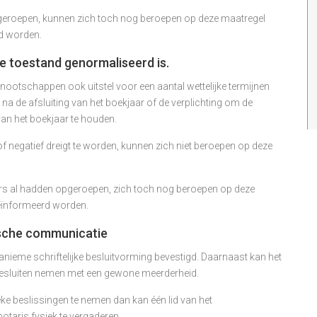
eroepen, kunnen zich toch nog beroepen op deze maatregel
rd worden.
de toestand genormaliseerd is.
ennootschappen ook uitstel voor een aantal wettelijke termijnen
na de afsluiting van het boekjaar of de verplichting om de
an het boekjaar te houden.
f negatief dreigt te worden, kunnen zich niet beroepen op deze
rs al hadden opgeroepen, zich toch nog beroepen op deze
geïnformeerd worden.
nische communicatie
nieme schriftelijke besluitvorming bevestigd. Daarnaast kan het
esluiten nemen met een gewone meerderheid.
ke beslissingen te nemen dan kan één lid van het
aris fysiek te vergaderen.