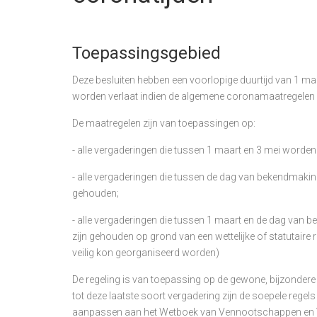
Toepassingsgebied
Deze besluiten hebben een voorlopige duurtijd van 1 m
worden verlaat indien de algemene coronamaatregelen
De maatregelen zijn van toepassingen op:
- alle vergaderingen die tussen 1 maart en 3 mei worden
- alle vergaderingen die tussen de dag van bekendmakin
gehouden;
- alle vergaderingen die tussen 1 maart en de dag van b
zijn gehouden op grond van een wettelijke of statutaire 
veilig kon georganiseerd worden)
De regeling is van toepassing op de gewone, bijzonder
tot deze laatste soort vergadering zijn de soepele rege
aanpassen aan het Wetboek van Vennootschappen en V