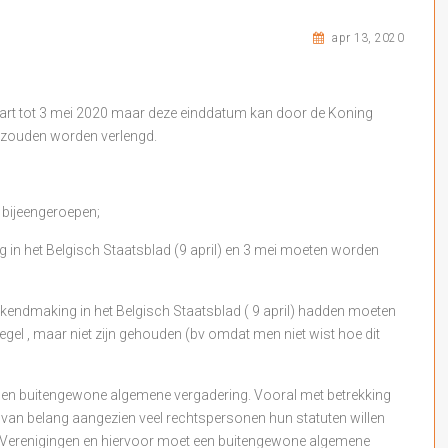
apr 13, 2020
aart tot 3 mei 2020 maar deze einddatum kan door de Koning
 zouden worden verlengd.
 bijeengeroepen;
g in het Belgisch Staatsblad (9 april) en 3 mei moeten worden
ekendmaking in het Belgisch Staatsblad ( 9 april) hadden moeten
regel , maar niet zijn gehouden (bv omdat men niet wist hoe dit
e en buitengewone algemene vergadering. Vooral met betrekking
ls van belang aangezien veel rechtspersonen hun statuten willen
erenigingen en hiervoor moet een buitengewone algemene