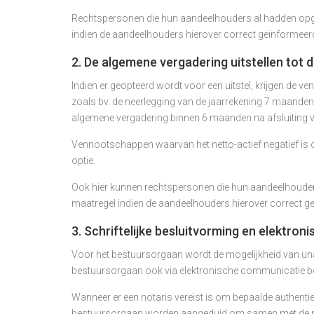
Rechtspersonen die hun aandeelhouders al hadden opg
indien de aandeelhouders hierover correct geïnformee
2. De algemene vergadering uitstellen tot 
Indien er geopteerd wordt voor een uitstel, krijgen de v
zoals bv. de neerlegging van de jaarrekening 7 maanden 
algemene vergadering binnen 6 maanden na afsluiting v
Vennootschappen waarvan het netto-actief negatief is o
optie.
Ook hier kunnen rechtspersonen die hun aandeelhoude
maatregel indien de aandeelhouders hierover correct 
3. Schriftelijke besluitvorming en elektro
Voor het bestuursorgaan wordt de mogelijkheid van una
bestuursorgaan ook via elektronische communicatie b
Wanneer er een notaris vereist is om bepaalde authentie
bestuursorgaan worden aangeduid om samen met de not