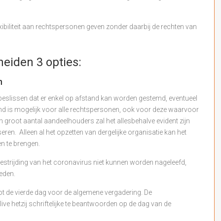
xibiliteit aan rechtspersonen geven zonder daarbij de rechten van
eiden 3 opties:
n
 beslissen dat er enkel op afstand kan worden gestemd, eventueel
d is mogelijk voor alle rechtspersonen, ook voor deze waarvoor
en groot aantal aandeelhouders zal het allesbehalve evident zijn
en. Alleen al het opzetten van dergelijke organisatie kan het
 te brengen.
bestrijding van het coronavirus niet kunnen worden nageleefd,
eden.
ot de vierde dag voor de algemene vergadering. De
ive hetzij schriftelijke te beantwoorden op de dag van de